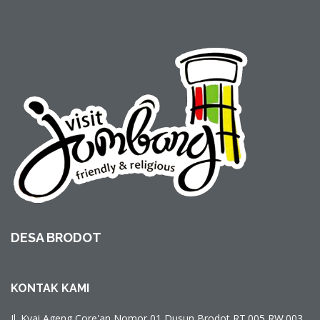
DESA BRODOT
KONTAK KAMI
Jl. Kyai Ageng Core'an Nomor 01 Dusun Brodot RT.005 RW.003,